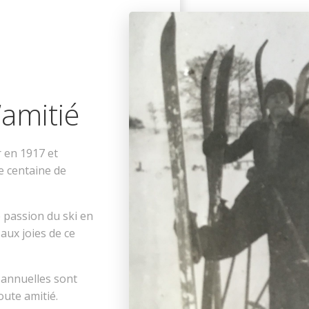
e
’amitié
r en 1917 et
e centaine de
 passion du ski en
 aux joies de ce
 annuelles sont
oute amitié.