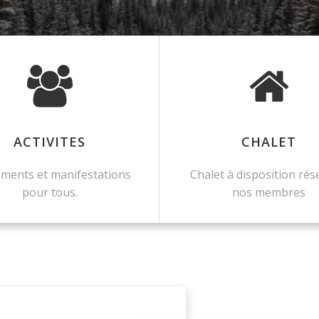
ACTIVITES
CHALET
ments et manifestations
Chalet à disposition rés
pour tous.
nos membres