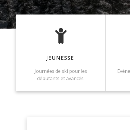
JEUNESSE
Journées de ski pour les
Evène
débutants et avancés.